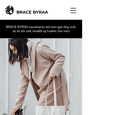
BRACE BYRAA
BRACE BYRAA visualiserer det som gjør deg unik;
så du blir sett, forstått og husket. (les mer)