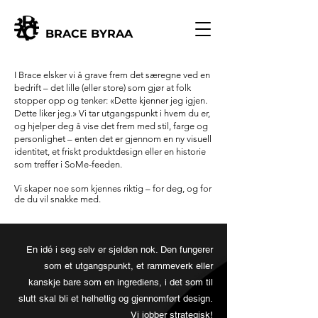
BRACE BYRAA
I Brace elsker vi å grave frem det særegne ved en
bedrift – det lille (eller store) som gjør at folk
stopper opp og tenker: «Dette kjenner jeg igjen.
Dette liker jeg.» Vi tar utgangspunkt i hvem du er,
og hjelper deg å vise det frem med stil, farge og
personlighet – enten det er gjennom en ny visuell
identitet, et friskt produktdesign eller en historie
som treffer i SoMe-feeden.
Vi skaper noe som kjennes riktig – for deg, og for
de du vil snakke med.
En idé i seg selv er sjelden nok. Den fungerer
som et utgangspunkt,
et rammeverk eller
kanskje bare som en ingrediens, i det som til
slutt
skal bli et helhetlig og gjennomført design.
Vi jobber strategisk!